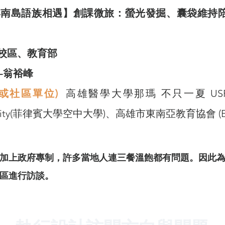
南島語族相遇】創課微旅：螢光發掘、囊袋維持陪
校區、教育部
-翁裕峰
區或社區單位)
高雄醫學大學那瑪 不只一夏 USR 計畫
niversity(菲律賓大學空中大學)、高雄市東南亞教育協會 (Eu
加上政府專制，許多當地人連三餐溫飽都有問題。因此
區進行訪談。