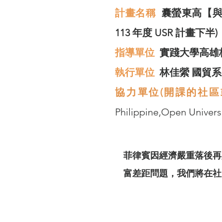
計畫名稱
囊螢東高【與
113 年度 USR 計畫下半)
指導單位
實踐大學高雄
​執行單位
林佳縈 國貿系
協力單位(開課的社
Philippine,Open U
菲律賓因經濟嚴重落後再
富差距問題，我們將在社