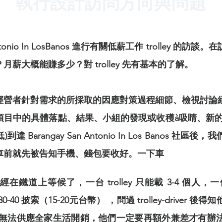
執行設計訪問方向與問題
 Antonio In LosBanos 進行有關低薪工作 trolley 的訪談
薪大概能賺多少？對 trolley 先有基本的了解。
經營者針對需求的所採取的因應對策過程細節、檢視討論
項目中的具體落點、結果、小組的發現或收穫à吸睛、新的
Barangay San Antonio In Los Banos 社
車前就先被告知手機、錢包要收好。一下車
ver 已經在鐵道上等候了，一台 trolley 只能載 3-4 個人
0 披索（15-20元台幣） ，問過 trolley-driver 後得
根本無法供應全家生活開銷，他們一定要再額外兼差才有辦