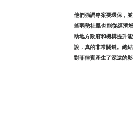
他們強調專案要環保，並
些弱勢社羣也能從經濟增
助地⽅政府和機構提升能
說，真的非常關鍵。總結
對菲律賓產⽣了深遠的影
聯絡方式
電話 : 07-6678888