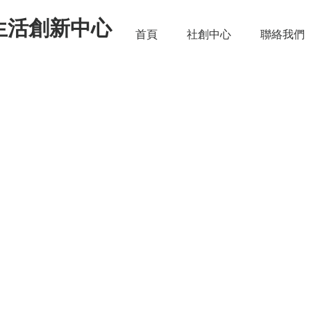
生活創新中心
首頁
社創中心
聯絡我們
連結 Project Lakbay：
境、貧富、公平化