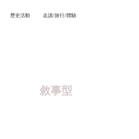
歷史活動
走讀/旅行/體驗
文化、環
敘事型