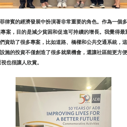
在菲律賓的經濟發展中扮演著非常重要的角⾊。作為⼀個多
專案，目的是減少貧困和促進可持續的增長。我覺得最重
們資助了很多專案，比如道路、橋樑和公共交通系統，
設施的投資不僅創造了很多就業機會，還讓社區能更⽅
重視也很讓⼈欣賞。