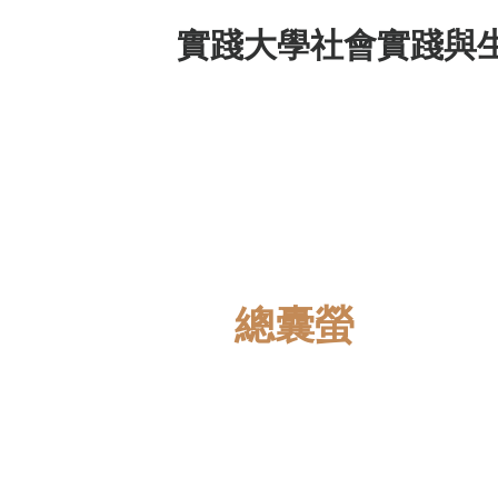
實踐大學社會實踐與
國際
總囊螢