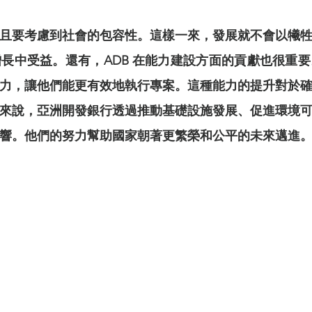
且要考慮到社會的包容性。這樣⼀來，發展就不會以犧
長中受益。還有，ADB 在能⼒建設⽅面的貢獻也很重
⼒，讓他們能更有效地執⾏專案。這種能⼒的提升對於
來說，亞洲開發銀⾏透過推動基礎設施發展、促進環境
響。他們的努⼒幫助國家朝著更繁榮和公平的未來邁進