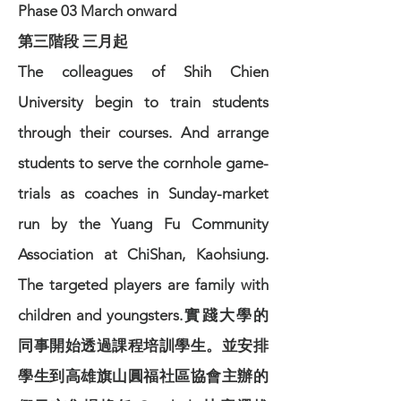
Phase 03 March onward
第三階段 三月起
The colleagues of Shih Chien
University begin to train students
through their courses. And arrange
students to serve the cornhole game-
trials as coaches in Sunday-market
run by the Yuang Fu Community
Association at ChiShan, Kaohsiung.
The targeted players are family with
children and youngsters.實踐大學的
同事開始透過課程培訓學生。並安排
學生到高雄旗山圓福社區協會主辦的