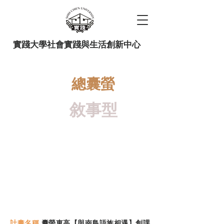
實踐大學社會實踐與生活創新中心
總囊螢
敘事型
【
Cornhole Promotion Drafted
Plan
】
計畫名稱
囊螢東高【與南島語族相遇】創課