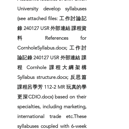
University develop syllabuses
(see attached files: 工作討論記
錄 240127 USR 外部連結 課程資
料 References for
CornholeSyllabus.docx; 工作討
論記錄 240127 USR 外部連結 課
程 Cornhole 課程大綱架構
Syllabus structure.docx; 反思篇
課程呂季芳 112-2 MR 玩真的學
更深CDIO.docx) based on their
specialties, including marketing,
international trade etc.These
syllabuses coupled with 6-week