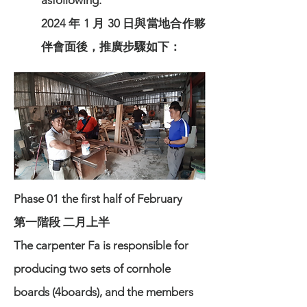
asfollowing:
2024 年 1 月 30 日與當地合作夥
伴會面後，推廣步驟如下：
Phase 01 the first half of February
第一階段 二月上半
The carpenter Fa is responsible for
producing two sets of cornhole
boards (4boards), and the members