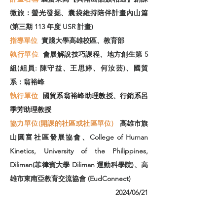
微旅：螢光發掘、囊袋維持陪伴計
畫內山篇
(第三期 113 年度 USR 計畫)
指導單位
實踐大學高雄校區、教育部
​執行單位
會展解說技巧課程、地方創生第 5
組(組員: 陳守益、王思婷、何汝芸)、國貿
系：翁裕峰
執行單位
國貿系翁裕峰助理教授、行銷系呂
季芳助理教授
協力單位(開課的社區或社區單位)
高雄市旗
山圓富社區發展協會、College of Human
Kinetics, University of the Philippines,
Diliman(菲律賓大學 Diliman 運動科學院)、高
雄市東南亞教育交流協會 (EudConnect)
2024/06/21