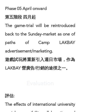
Phase 05 April onward
第五階段 四月起
The game-trial will be reintroduced
back to the Sunday-market as one of
paths of Camp LAKBAY
advertisement/marketing.
遊戲試玩將重新引入週日市場，作為
LAKBAY 營廣告/行銷的途徑之一。
Evaluation
評估:
The effects of international university