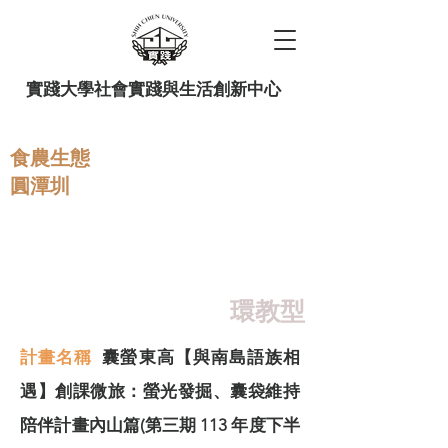
實踐大學社會實踐與生活創新中心
食農生態
​圓潭圳
113 下半 STEAMUSR：科
學、科技與環境產業
環教型
計畫名稱
囊螢東高【與南島語族相
遇】創課微旅：螢光發掘、囊袋維持
陪伴計畫內山篇(第三期 113 年度下半