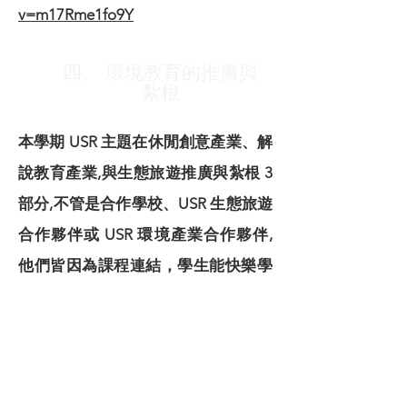
v=m17Rme1fo9Y
四、 環境教育的推廣與
紮根
本學期 USR 主題在休閒創意產業、解
說教育產業,與生態旅遊推廣與紮根 3
部分,不管是合作學校、USR 生態旅遊
合作夥伴或 USR 環境產業合作夥伴,
他們皆因為課程連結，學生能快樂學
習環境教育之素養增能,合作夥伴也因
為學生的主題報告與 youtube 微旅行
宣傳而有所收穫。