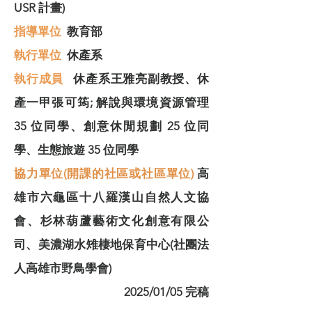
USR 計畫)
指導單位
教育部
​執行單位
休產系
執行成員
休產系王雅亮副教授、休
產一甲張可筠; 解說與環境資源管理
35 位同學、創意休閒規劃 25 位同
學、生態旅遊 35 位同學
協力單位(開課的社區或社區單位)
高
雄市六龜區十八羅漢山自然人文協
會、杉林葫蘆藝術文化創意有限公
司、美濃湖水雉棲地保育中心(社團法
人高雄市野鳥學會)
2025/01/05 完稿