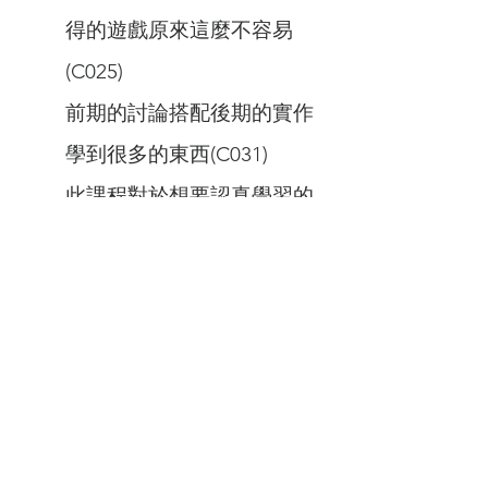
得的遊戲原來這麼不容易
(C025)
前期的討論搭配後期的實作
學到很多的東西(C031)
此課程對於想要認真學習的
大學生很有幫助，可以接觸
到平常不會觸碰到的領域
(C032)
對一項專案進行流程化才能
使專案成功(C035)
至於不合適的則是：
以通識或2 學分的課程來