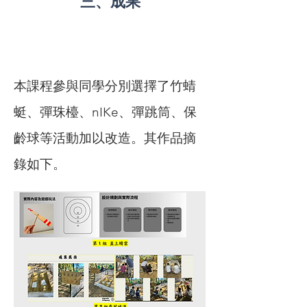
​三、成果
本課程參與同學分別選擇了竹蜻
蜓、彈珠檯、nIKe、彈跳筒、保
齡球等活動加以改造。其作品摘
錄如下。