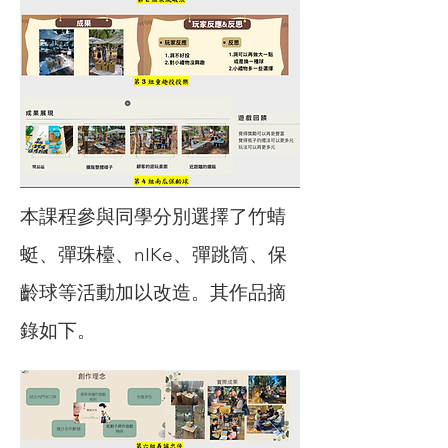
本課程參與同學分別選擇了竹蜻
蜓、彈珠檯、nIKe、彈跳筒、保
齡球等活動加以改造。其作品摘
錄如下。