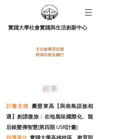
實踐大學社會實踐與生活創新中心
文化敘事西拉雅
跨域共創永續行
114下半年森林市集
​童玩新玩再設計
敘事
計畫名稱
囊螢東高【與南島語族相
遇】創課微旅：在地風味國際化、龍
后銀髮傳智慧(第四期 USR計畫)
指導單位
實踐大學高雄校區、教育部