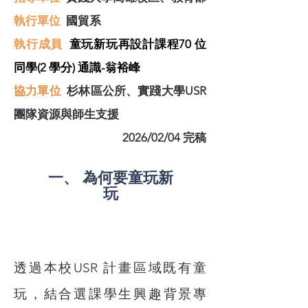
​執行單位
國貿系
執行成員
童玩新玩再設計課程70 位
同學(2 學分) 通識-翁裕峰
協力單位
杉林區公所、實踐大學USR
團隊資源與師生支援
2026/02/04 完稿
一、 為何要童玩新
玩
透過本校USR 計畫區域既有童
玩，結合選課學生興趣背景專