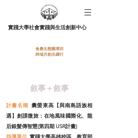
實踐大學社會實踐與生活創新中心
食農生態圓潭圳
跨域共創永續行
114上半年USR環境產業產學
合作教學
敘事＋敘事
計畫名稱
囊螢東高【與南島語族相
遇】創課微旅：在地風味國際化、龍
后銀髮傳智慧(第四期 USR計畫)
指導單位
實踐大學高雄校區、教育部