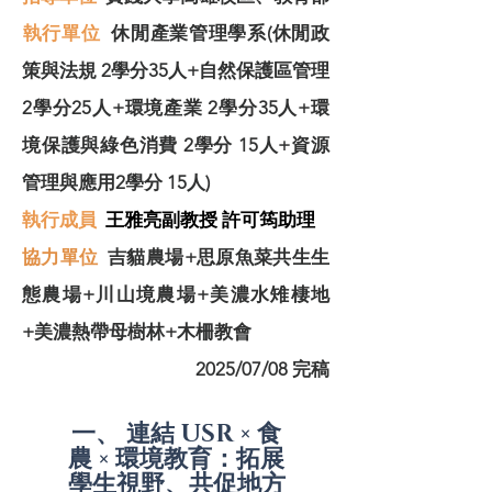
​執行單位
休閒產業管理學系(休閒政
策與法規 2學分35人+自然保護區管理
2學分25人+環境產業 2學分35人+環
境保護與綠色消費 2學分 15人+資源
管理與應用2學分 15人)
執行成員
王雅亮副教授 許可筠助理
協力單位
吉貓農場+思原魚菜共生生
態農場+川山境農場+美濃水雉棲地
+美濃熱帶母樹林+木柵教會
2025/07/08 完稿
一、 連結 USR × 食
農 × 環境教育：拓展
學生視野、共促地方