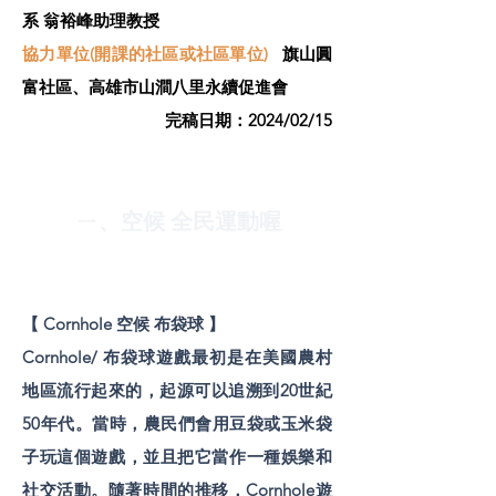
系 翁裕峰助理教授
協力單位(開課的社區或社區單位)
旗山圓
富社區、高雄市山澗八里永續促進會
​完稿日期：2024/02/15
ㄧ、空候 全民運動喔
【 Cornhole 空候 布袋球 】
Cornhole/ 布袋球遊戲最初是在美國農村
地區流行起來的，起源可以追溯到20世紀
50年代。當時，農民們會用豆袋或玉米袋
子玩這個遊戲，並且把它當作一種娛樂和
社交活動。隨著時間的推移，Cornhole遊