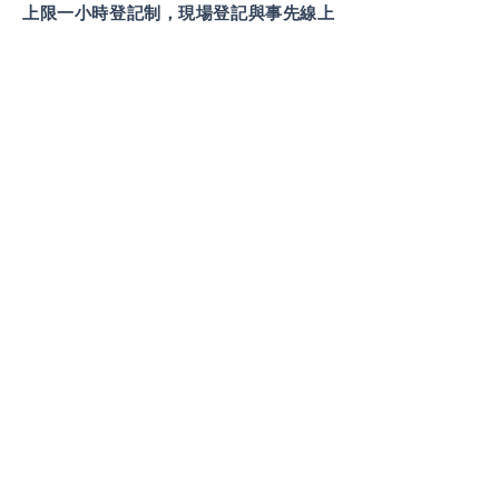
上限一小時登記制，現場登記與事先線上
登記皆可以，練習現場由實踐大學排引導
人員(由課程產出已訓練過的學生擔任)，進
行五至十分鐘的解說、練習等。時間到即
需離場，除非無隊伍排，尚未輪到練習的
隊伍至文化園區，二樓第一間教室休息聽
咖啡故事。
各隊在七月正式比賽前各自練習，需要的
器材自行準備不需同格式，主辦單位提供
每個隊伍一次交流，交流以比賽用的玉米
袋板來進行，至各隊現場交流的時間為一
小時，內容含丟擲練習、規則、緣起等。
七月起依照報名隊伍數目排賽程，進行月
冠軍挑戰賽七八九月冠軍，在十月泥巴節