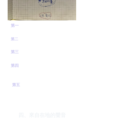
第一
：
搭配課程推廣活動從校園師生
玩起。
旗山文化園區及武德殿操場駐
第二
：
點推。
第三
：
邀請社區參與形成競賽練習與
健康運
動推
廣。
形成遊戲規則(包含遊戲競賽
第四
：
規則、時
程、地點、費用
等)。
第五
：
結合地方活動，搭配市集與在
地活動
推廣
在地社區特色產品與族
群融合目
標。
四、來自在地的聲音