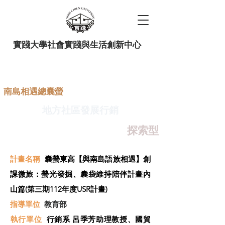
實踐大學社會實踐與生活創新中心
南島相遇總囊螢
地方社區發展行銷
探索型
計畫名稱
囊螢東高【與南島語族相遇】創
課微旅：螢光發掘、囊袋維持陪伴計畫內
山篇(第三期112年度USR計畫)
指導單位
教育部
​執行單位
行銷系 呂季芳助理教授、國貿