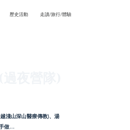
歷史活動
走讀/旅行/體驗
(過夜營隊)
跨越淺山深山醫療傳教)、湯
手做…