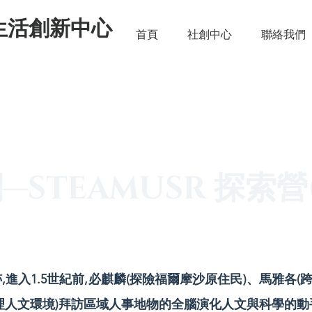
生活創新中心
首頁
社創中心
聯絡我們
STEAMUSR 探索營
進入1.5世紀前,必麒麟(探險福爾摩沙原住民)、馬雅各(
理人文環境)拜訪區域人事地物的全腦演化人文與科學的動