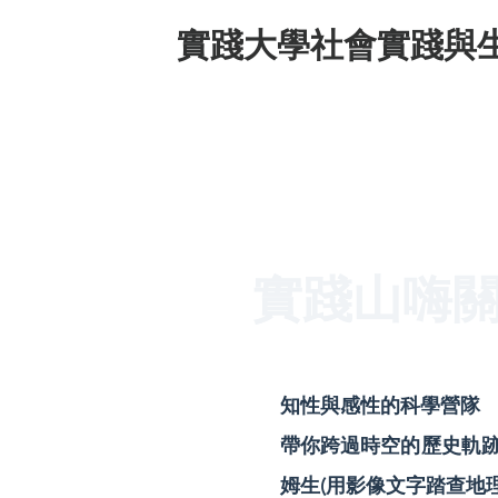
實踐大學社會實踐與
實踐山嗨關—
知性與感性的科學營隊
帶你跨過時空的歷史軌跡,
姆生(用影像文字踏查地