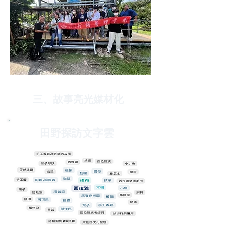
三、故事亮光媒材化
​田野探訪文字雲