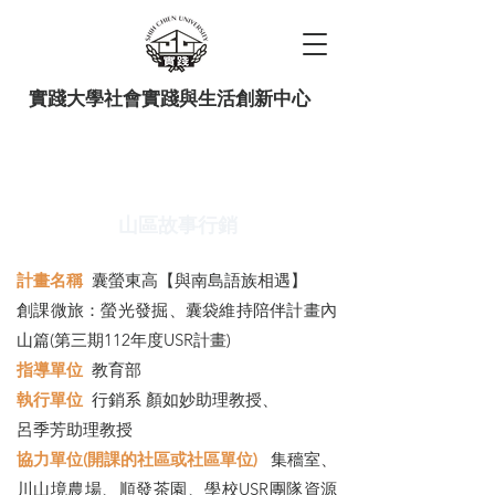
實踐大學社會實踐與生活創新中心
山區故事行銷
計畫名稱
囊螢東高【與南島語族相遇】
創課微旅：螢光發掘、囊袋維持陪伴計畫內
山篇(第三期112年度USR計畫)
指導單位
教育部
​執行單位
行銷系 顏如妙助理教授、
呂季芳助理教授
協力單位(開課的社區或社區單位)
集穡室、
川山境農場、順發茶園、學校USR團隊資源