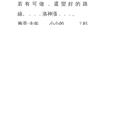
若有可做，還蠻好的路
線。．．．洛神漲．．．。
雅亮:去年．．小小的．．．? 杉
林．．．找我去當講師，說有跟
裕峰聯絡，．．．我跟他講我不
熟，無法做那段的解說，所以我
把課程帶去水雉棲地。．．．有
一套路線，但是沒有實物變成空
洞。．．．學校要申請環教場
域，先花在學校才對．．．。
裕峰:上次到山上，確實．．．
遇到帶解說進現場的困難，有提
到說他們以前沒有這樣的基礎，