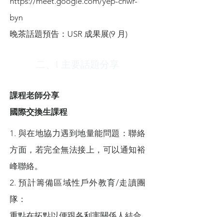
https://meet.google.com/yep-cnwr-
byn
晚茶話題預告：USR 成果展(9 月)
二、1 主要話題分享
課程老師分享
國際交換生課程
1. 與在地協力遇到地量能問題：聯絡
方面，若完全無法接上，可以通知裕
峰聯絡。
2. 預計籌備區域性戶外教育/走讀團
隊：
重點在拓點以便跟各利害關係人結合