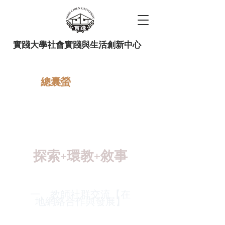
實踐大學社會實踐與生活創新中心
總囊螢
教師社群 來碗茶系列 114 上
半 004：在地網絡合作與發
展
探索+環教+敘事
一、教師社群交流【在
地網絡合作與發展】