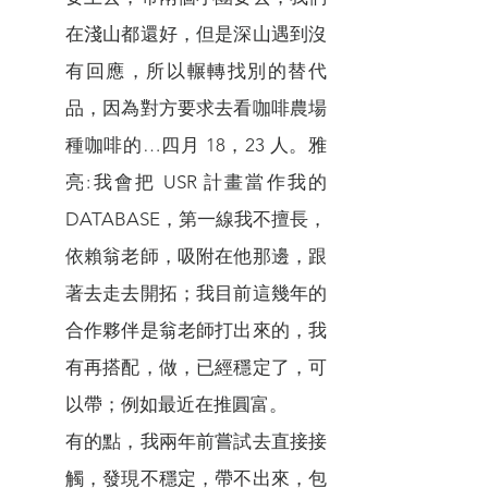
在淺山都還好，但是深山遇到沒
有回應，所以輾轉找別的替代
品，因為對方要求去看咖啡農場
種咖啡的…四月 18，23 人。雅
亮:我會把 USR 計畫當作我的
DATABASE，第一線我不擅長，
依賴翁老師，吸附在他那邊，跟
著去走去開拓；我目前這幾年的
合作夥伴是翁老師打出來的，我
有再搭配，做，已經穩定了，可
以帶；例如最近在推圓富。
有的點，我兩年前嘗試去直接接
觸，發現不穩定，帶不出來，包