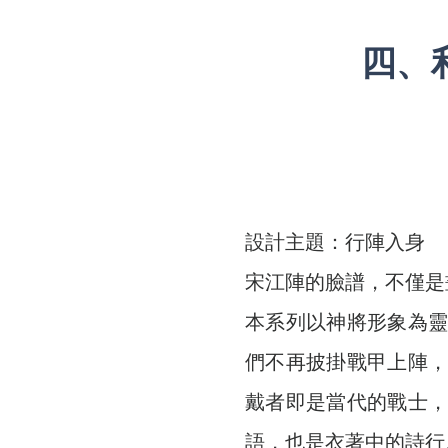
四、
設計主題：行陣入身
宋江陣的臉譜，不僅是
本系列以神將形象為
們不再披掛戰甲上陣
戴者即是當代的戰士
語，也是衣著中的詩行