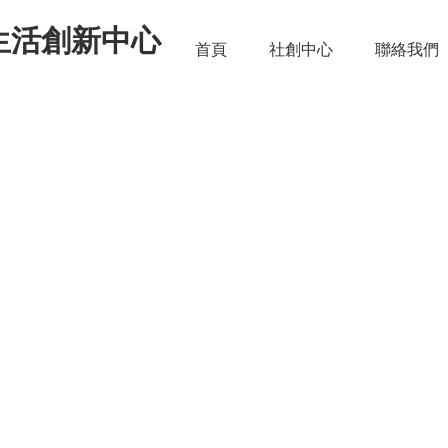
生活創新中心
首頁
社創中心
聯絡我們
14-上半年度力鵬企業有限公
校產學合作課程連結- -服裝
製作