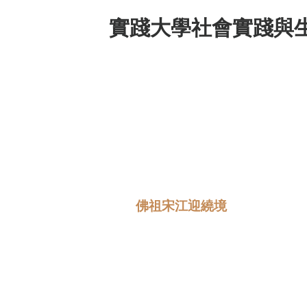
實踐大學社會實踐與
1
院
佛祖宋江迎繞境