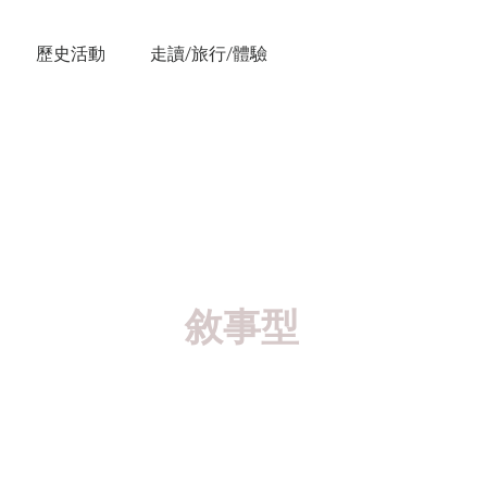
歷史活動
走讀/旅行/體驗
司與
構成
敘事型