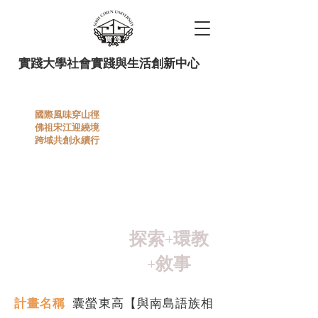
實踐大學社會實踐與生活創新中心
國際風味穿山徑
佛祖宋江迎繞境
跨域共創永續行
114 教育部 USR 計畫囊螢東
高"與南島語族相遇"創課微旅
計畫
探索+環教
+敘事
計畫名稱
囊螢東高【與南島語族相