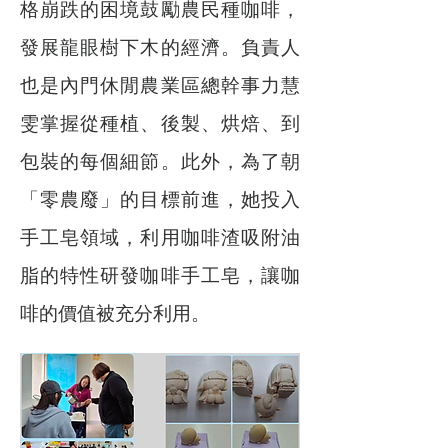
格崩跌的困境鼓勵農民種咖啡，
發展龍眼樹下木的經濟。負責人
也是內門休閒農業區總幹事力慧
雯掌握從種植、後製、烘焙、到
包裝的每個細節。此外，為了朝
「零農廢」的目標前進，她投入
手工皂領域，利用咖啡渣吸附油
脂的特性研發咖啡手工皂，讓咖
啡的價值被充分利用。