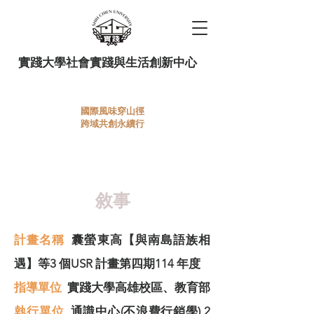
實踐大學社會實踐與生活創新中心
國際風味穿山徑
跨域共創永續行
114上半年在地產業循環經濟
行銷學
敘事
計畫名稱
囊螢東高【與南島語族相
遇】等3 個USR 計畫第四期114 年度
指導單位
實踐大學高雄校區、教育部
​執行單位
通識中心(不浪費行銷學) 2