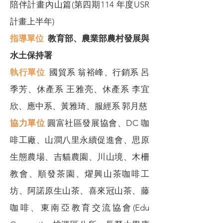
陪伴計畫內山篇(第四期114 年度USR
計畫上半年)
指導單位
教育部、農業部農村發展與
水土保持署
​執行單位
國貿系 翁裕峰、行銷系 呂
季芳、休產系 王雅亮、休產系 李宜
欣、應中系、黃雅琦、服經系 郭月慈
協力單位
圓富社區發展協會、DC 咖
啡工廠、山澗八里永續促進會、思原
生態農場、吉貓農園、川山境、木柵
教會、順發茶園、燿興山茶咖啡工
坊、阿諾原生山茶、喜來冠山茶、藤
咖啡、東南亞教育交流協會(Edu