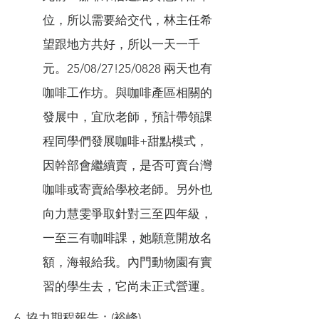
位，所以需要給交代，林主任希
望跟地方共好，所以一天一千
元。25/08/27!25/0828 兩天也有
咖啡工作坊。與咖啡產區相關的
發展中，宜欣老師，預計帶領課
程同學們發展咖啡+甜點模式，
因幹部會繼續賣，是否可賣台灣
咖啡或寄賣給學校老師。另外也
向力慧雯爭取針對三至四年級，
一至三有咖啡課，她願意開放名
額，海報給我。內門動物園有實
習的學生去，它尚未正式營運。
6. 協力期程報告：(裕峰)