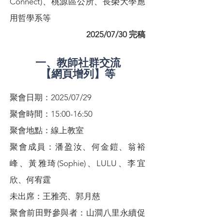
Connect)、桃源區公所、長榮大學應
用哲學系等
2025/07/30 完稿
一、教師社群交流
【網頁增列】等
聚會日期：2025/07/29
聚會時間：15:00-16:50
聚會地點：線上教室
聚會成員：潘盈汝、何金鎧、翁裕
峰、黃雅琦(Sophie)、LULU、李宜
欣、何宥霆
未出席：王雅亮、郭月慈
聚會前田野參與者：山澗八里永續促