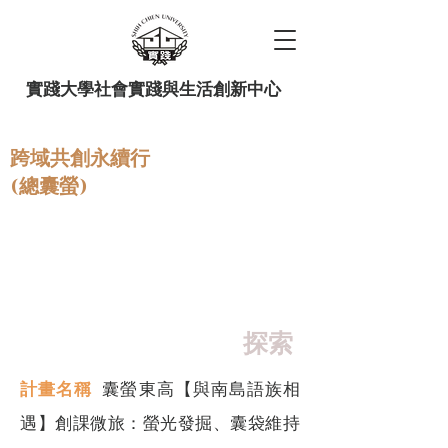
實踐大學社會實踐與生活創新中心
跨域共創永續行
(總囊螢)
教師社群 來碗茶系列114 下半
001：網頁增列走讀旅行路線
頁面
探索
計畫名稱
囊螢東高【與南島語族相
遇】創課微旅：螢光發掘、囊袋維持