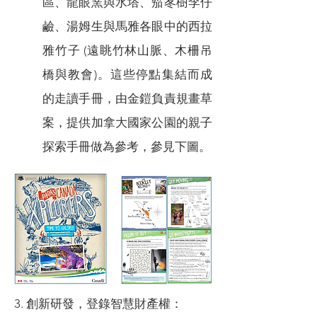
區、龍眼窯與水塔、笳苳樹李仔
鹼、湯姆生與馬雅各眼中的西拉
雅竹子 (遠眺竹林山脈、木柵吊
橋與教會)。這些停點集結而成
的走讀手冊，由金鎧負責規畫草
案，提供加拿大國家公園的親子
探索手冊做為參考，參見下圖。
3. 創新研發，登錄智慧財產權：