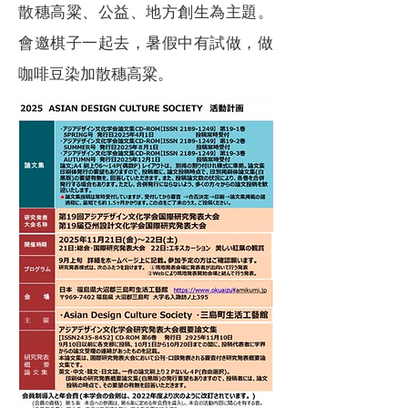
散穗高粱、公益、地方創生為主題。
會邀棋子一起去，暑假中有試做，做
咖啡豆染加散穗高粱。