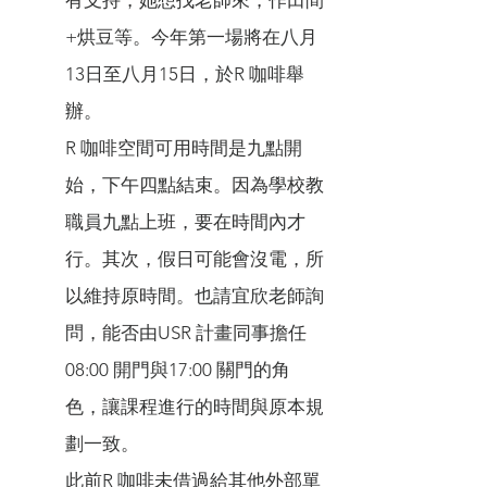
有支持，她想找老師來，作田間
+烘豆等。今年第一場將在八月
13日至八月15日，於R 咖啡舉
辦。
R 咖啡空間可用時間是九點開
始，下午四點結束。因為學校教
職員九點上班，要在時間內才
行。其次，假日可能會沒電，所
以維持原時間。也請宜欣老師詢
問，能否由USR 計畫同事擔任
08:00 開門與17:00 關門的角
色，讓課程進行的時間與原本規
劃一致。
此前R 咖啡未借過給其他外部單