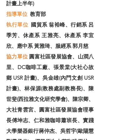
計畫上半年)
指導單位
教育部
​執行單位
國貿系 翁裕峰、行銷系 呂
季芳、休產系 王雅亮、休產系 李宜
欣、應中系 黃雅琦、服經系 郭月慈
協力單位
圓富社區發展協會、山澗八
里、DC咖啡工廠、張景棠(大社心故
鄉 USR 計畫)、吳金雄(內門文創 USR
計畫)、林保源(教務處副教務長)、陳
世斐(西拉雅文化研究學會)、陳宗卿、
大社青雲宮、圓富社區發展協會理事
長傅坤志、仁和雅咖啡蕭班長、實踐
大學樂器銀行蔣仲杰、吳哲宇(歐陽慧