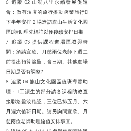
6. 追蹤 02 山澗八里永續發展促進
會：做有溫度的旅行推動跨業旅行
下半年安排 2 場造訪旗山生活文化園
區請助理先標註以便後續安排日期
7. 追蹤 03 提供課程進場區域與時
間：須請宜欣、月慈兩位老師下週二
前提出預算簽呈，含日期。其他進場
日期是否有調整?
8. 追蹤 04 旗山文化園區值班導覽助
理：工讀生的部分請各課程助教直
接聯絡盈汝確認，三位已排五月、六
月週六值班日期。請另詢問宜欣、月
慈兩位老師助理輪值安排事宜。