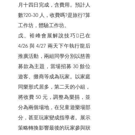
月十四日完成，含費用。預計人
數?20-30 人，收費嗎?是旅行?算
工作坊，體驗工作坊。
戊、裕峰會展解說技巧已在
4/26 與 4/27 兩天下午執行龍后
推廣活動，兩組同學分別以慈善
募款為主題，當場招募 30 餘位
遊客、攤商等成為玩家。以家庭
同樂形式居多，第二天的小組，
將收費 50 元，調整為樂捐，並
分為兩個場地，在兒童遊樂場部
分，甚至玩家變成指導者。展示
策略轉換影響最後的玩家參與狀