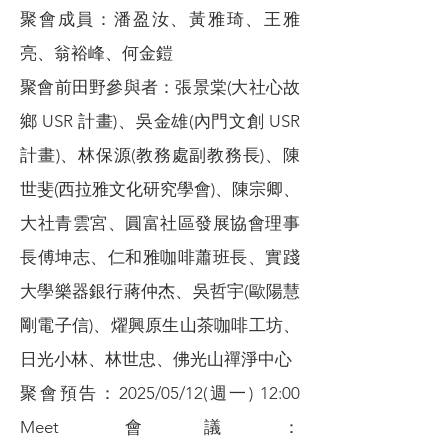
聚會成員：潘盈汝、黃雅琦、王雅
亮、翁裕峰、何金鎧
聚會前田野參與者：張景棠(大社心故
鄉 USR 計畫)、吳金雄(內門文創 USR
計畫)、林保源(教務處副教務長)、陳
世斐(西拉雅文化研究學會)、陳宗卿、
大社青雲宮、圓富社區發展協會理事
長傅坤志、仁和雅咖啡蕭班長、實踐
大學樂器銀行蔣仲杰、吳哲宇(歐陽慧
剛電子信)、燿興原生山茶咖啡工坊、
日光小林、林世忠、佛光山禪淨中心
聚會預告：2025/05/12(週一) 12:00
Meet 會議：