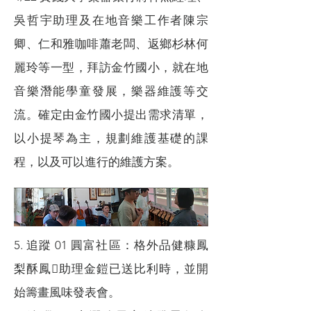
吳哲宇助理及在地音樂工作者陳宗
卿、仁和雅咖啡蕭老闆、返鄉杉林何
麗玲等一型，拜訪金竹國小，就在地
音樂潛能學童發展，樂器維護等交
流。確定由金竹國小提出需求清單，
以小提琴為主，規劃維護基礎的課
程，以及可以進行的維護方案。
5. 追蹤 01 圓富社區：格外品健糠鳳
梨酥鳳助理金鎧已送比利時，並開
始籌畫風味發表會。