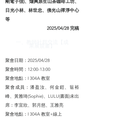
剛電子信)、燿興原生山茶咖啡工坊、
日光小林、林世忠、佛光山禪淨中心
等
2025/04/28 完稿
一、教師社群交流【成
果展規畫】
聚會日期：2025/04/28
聚會時間：12:00-13:00
聚會地點：I 304A 教室
聚會成員：潘盈汝、何金鎧、翁裕
峰、黃雅琦(Sophie)、LULU(書面)未出
席：李宜欣、郭月慈、王雅亮
聚會地點：I 304A 教室+線上