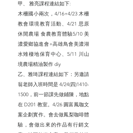
甲、 雅亮課程連結如下:
木柵國小兩次，4/16+4/23 木柵
教會環境教育活動、4/21 思原
休閒農場 食農教育體驗5/10 美
濃愛鄉協進會+高雄鳥會美濃湖
水雉棲地保育中心、5/11 川山
境農場精油製作 diy
乙、雅琦課程連結如下：另邀請
翁老師入班時間是 4/24(四)1410-
1500，前一節課先做鋪陳，地點
在 D201 教室。4/26 圓富鳳咖文
案企劃實作。會去做鳳梨咖啡體
驗，會做出來的作品有行銷文