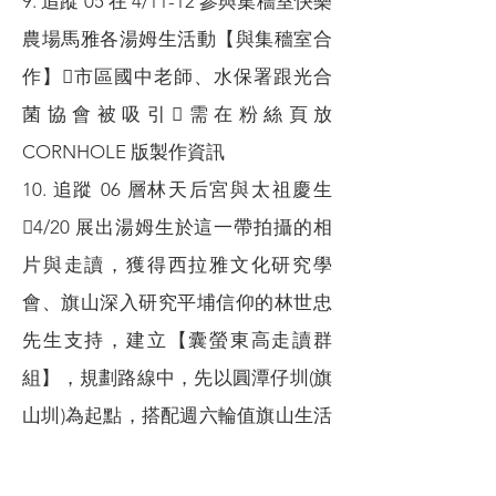
9. 追蹤 05 在 4/11-12 參與集穡室快樂
農場馬雅各湯姆生活動【與集穡室合
作】市區國中老師、水保署跟光合
菌協會被吸引需在粉絲頁放
CORNHOLE 版製作資訊
10. 追蹤 06 層林天后宮與太祖慶生
4/20 展出湯姆生於這一帶拍攝的相
片與走讀，獲得西拉雅文化研究學
會、旗山深入研究平埔信仰的林世忠
先生支持，建立【囊螢東高走讀群
組】，規劃路線中，先以圓潭仔圳(旗
山圳)為起點，搭配週六輪值旗山生活
文化園區的班表，進行一段現場體驗
解說，蒐集走讀者的反應，進行調