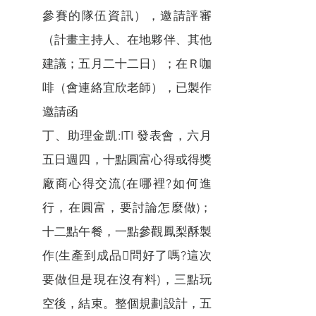
參賽的隊伍資訊），邀請評審
（計畫主持人、在地夥伴、其他
建議；五月二十二日）；在Ｒ咖
啡（會連絡宜欣老師），已製作
邀請函
丁、助理金凱:ITI 發表會，六月
五日週四，十點圓富心得或得獎
廠商心得交流(在哪裡?如何進
行，在圓富，要討論怎麼做)；
十二點午餐，一點參觀鳳梨酥製
作(生產到成品問好了嗎?這次
要做但是現在沒有料)，三點玩
空後，結束。整個規劃設計，五