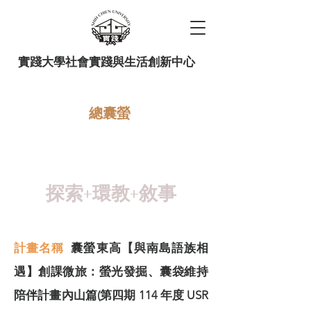
實踐大學社會實踐與生活創新中心
總囊螢
教師社群 來碗茶系列 114 上
半 006：課程進展與 SROI
探索+環教+敘事
計畫名稱
囊螢東高【與南島語族相
遇】創課微旅：螢光發掘、囊袋維持
陪伴計畫內山篇(第四期 114 年度 USR