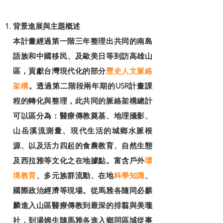
背景進展與主題概述
本計畫經過第一階三年整理出共同的南島
語族和中國移民、及歐美日等到訪高雄山
區，貢獻台灣現代化的部分
歷史人文脈絡
架構
。透過第二階段兩年期的USR計畫課
程的轉化與整理，此共同的脈絡架構總計
可以區分為：醫療傳教奠基、地理攝影、
山岳溪流測量、現代生活的城鄉水脈根
源、以及活力四起的食農教育、自然生態
及西拉雅等文化之在地據點。富含戶外
環
境教育
、多元族群流動、在地
科學知識
、
國際政治經濟等現場。從馬雅各隨同必麒
麟進入山區醫療傳教到最深的排翦與美瓏
社，到湯姆生隨馬雅各進入鄉同區域從事