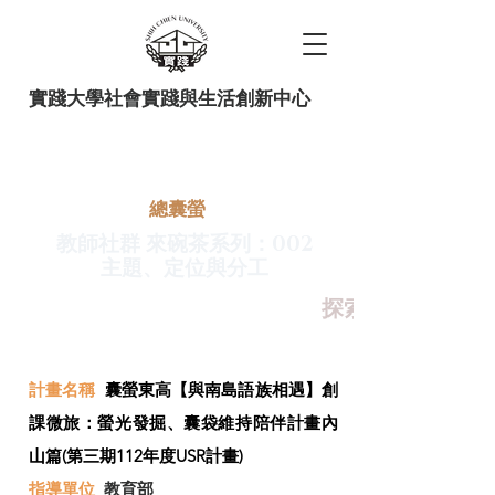
實踐大學社會實踐與生活創新中心
​總囊螢
教師社群 來碗茶系列：002
主題、定位與分工
探索+環教+敘事
計畫名稱
囊螢東高【與南島語族相遇】創
課微旅：螢光發掘、囊袋維持陪伴計畫內
山篇(第三期112年度USR計畫)
指導單位
教育部