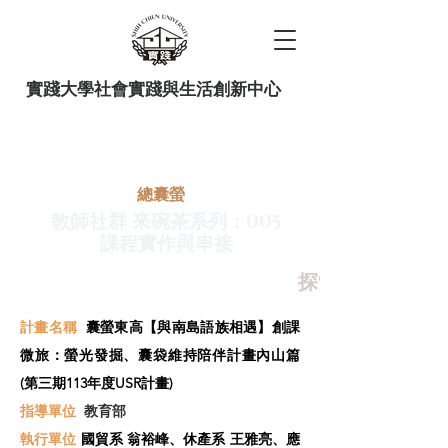
實踐大學社會實踐與生活創新中心
​總囊螢
教師社群 來碗茶系列：005
課程實作與串接
探索+環教+敘事
計畫名稱
囊螢東高【與南島語族相遇】創課
微旅：螢光發掘、囊袋維持陪伴計畫內山篇
(第三期113年度USR計畫)
指導單位
教育部
​執行單位
國貿系 翁裕峰、休產系 王雅亮、應