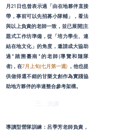
月21日也曾表示過「由在地夥伴直接
帶，事前可以先招募小隊輔」，看法
與以上負責的老師一致，並已展開]主
題式工作坊準備，從「培力學生、連
結在地文化」的角度，邀請成大協助
過"踏溯臺南"的老師(導覽和隨隊
者)，在
7月上旬(七月第一週)
，他也提
供做得還不錯的甘樂文創作為實踐協
助地方夥伴的串連整合參考架構。
三、決議
導讀型營隊訓練：呂季芳老師負責，