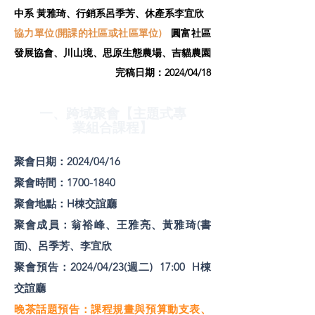
中系 黃雅琦、行銷系呂季芳、休產系李宜欣
協力單位(開課的社區或社區單位)
圓富社區
發展協會、川山境、思原生態農場、吉貓農園
​完稿日期：2024/04/18
一、跨域聚會【主題式專
業組合課程】
聚會日期：2024/04/16
聚會時間：1700-1840
聚會地點：H棟交誼廳
聚會成員：翁裕峰、王雅亮、黃雅琦(書
面)、呂季芳、李宜欣
聚會預告：2024/04/23(週二) 17:00 H棟
交誼廳
晚茶話題預告：課程規畫與預算動支表、