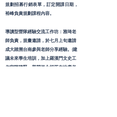
規劃招募行銷表單，訂定開課日期，
裕峰負責規劃課程內容。
導讀型營隊經驗交流工作坊：雅琦老
師負責，規畫邀請，於七月上旬邀請
成大踏溯台南參與老師分享經驗。(建
議未來學生培訓，加上羅漢門文史工
作室陳聰賢、普門游永福等在地耆老
們，進行走讀踏查。如果未來要形成
USR營隊課程，導覽教材可考慮編製)