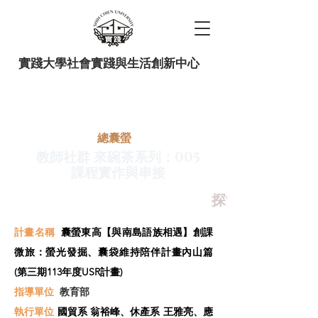
實踐大學社會實踐與生活創新中心
​總囊螢
教師社群 來碗茶系列：005
課程實作與串接
探索+環教+敘事
計畫名稱
囊螢東高【與南島語族相遇】創課
微旅：螢光發掘、囊袋維持陪伴計畫內山篇
(第三期113年度USR計畫)
指導單位
教育部
​執行單位
國貿系 翁裕峰、休產系 王雅亮、應