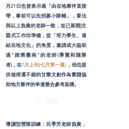
月21日也曾表示過「由在地夥伴直接
帶，事前可以先招募小隊輔」，看法
與以上負責的老師一致，並已展開]主
題式工作坊準備，從「培力學生、連
結在地文化」的角度，邀請成大協助
過"踏溯臺南"的老師(導覽和隨隊
者)，在
7月上旬(七月第一週)
，他也提
供做得還不錯的甘樂文創作為實踐協
助地方夥伴的串連整合參考架構。
三、決議
導讀型營隊訓練：呂季芳老師負責，