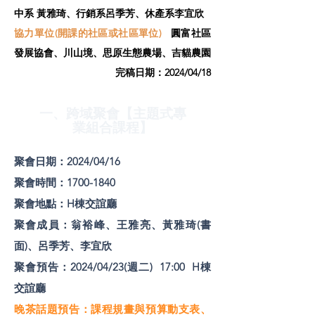
中系 黃雅琦、行銷系呂季芳、休產系李宜欣
協力單位(開課的社區或社區單位)
圓富社區
發展協會、川山境、思原生態農場、吉貓農園
​完稿日期：2024/04/18
一、跨域聚會【主題式專
業組合課程】
聚會日期：2024/04/16
聚會時間：1700-1840
聚會地點：H棟交誼廳
聚會成員：翁裕峰、王雅亮、黃雅琦(書
面)、呂季芳、李宜欣
聚會預告：2024/04/23(週二) 17:00 H棟
交誼廳
晚茶話題預告：課程規畫與預算動支表、