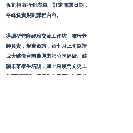
規劃招募行銷表單，訂定開課日期，
裕峰負責規劃課程內容。
導讀型營隊經驗交流工作坊：雅琦老
師負責，規畫邀請，於七月上旬邀請
成大踏溯台南參與老師分享經驗。(建
議未來學生培訓，加上羅漢門文史工
作室陳聰賢、普門游永福等在地耆老
們，進行走讀踏查。如果未來要形成
USR營隊課程，導覽教材可考慮編製)