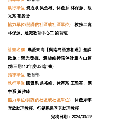
​執行單位
資通系 吳金雄、休產系 林保源、觀
光系 張景棠
協力單位(開課的社區或社區單位)
教務二處
林保源、通識教育中心二 劉育瑄
計畫名稱
囊螢東高【與南島語族相遇】創課
微旅：螢光發掘、囊袋維持陪伴計畫內山篇
(第三期113年度USR計畫)
指導單位
教育部
​執行單位
國貿系 翁裕峰、休產系 王雅亮、應
中系 黃雅琦
協力單位(開課的社區或社區單位)
休產系李
宜欣助理教授、行銷系呂季芳助理教授
​完稿日期：2024/03/29