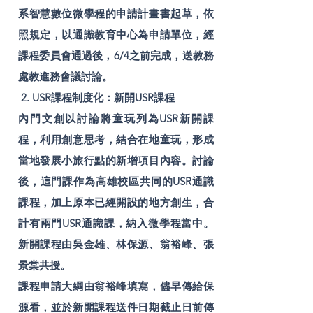
系智慧數位微學程的申請計畫書起草，依
照規定，以通識教育中心為申請單位，經
課程委員會通過後，6/4之前完成，送教務
處教進務會議討論。
2. USR課程制度化：新
開USR課程
內門文創以討論將童玩列為USR新開課
程，利用創意思考，結合在地童玩，形成
當地發展小旅行點的新增項目內容。討論
後，這門課作為高雄校區共同的USR通識
課程，加上原本已經開設的地方創生，合
計有兩門USR通識課，納入微學程當中。
新開課程由吳金雄、林保源、翁裕峰、張
景棠共授。
課程申請大綱由翁裕峰填寫，儘早傳給保
源看，並於新開課程送件日期截止日前傳