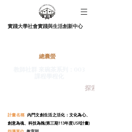
實踐大學社會實踐與生活創新中心
​總囊螢
教師社群 來碗茶系列：003
課程學程化
探索+環教+敘事
計畫名稱
內門文創生活之活化：文化為心、
創意為魂、科技為魄(第三期113年度USR計畫)
指導單位
教育部