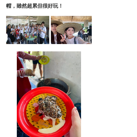
帽，雖然超累但很好玩！