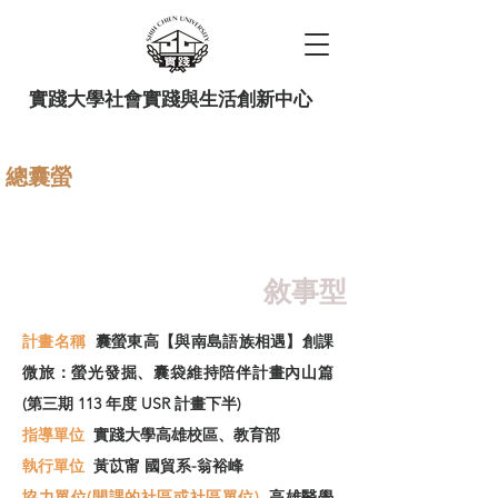
實踐大學社會實踐與生活創新中心
總囊螢
國際連結 Project Lakbay：認識
貧窮和學習比什麼都重要
敘事型
計畫名稱
囊螢東高【與南島語族相遇】創課
微旅：螢光發掘、囊袋維持陪伴計畫內山篇
(第三期 113 年度 USR 計畫下半)
指導單位
實踐大學高雄校區、教育部
​執行單位
黃苡甯 國貿系-翁裕峰
協力單位(開課的社區或社區單位)
高雄醫學