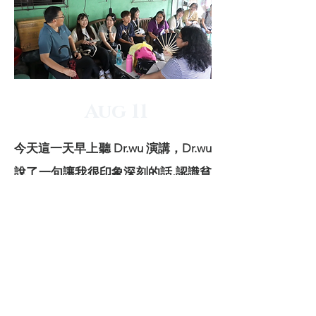
Aug 11
今天
這一天早上聽 Dr.wu 演講，Dr.wu
說了一句讓我很印象深刻的話,認識貧
窮和學習比什麼都重要，也因爲這次
的 project Lakbay 讓我領悟到學習是
無止盡的，多去閱讀多去看看世界，
增廣自己的見聞，有空就去多多精進
自己，吸取知識精進自我，很謝謝有