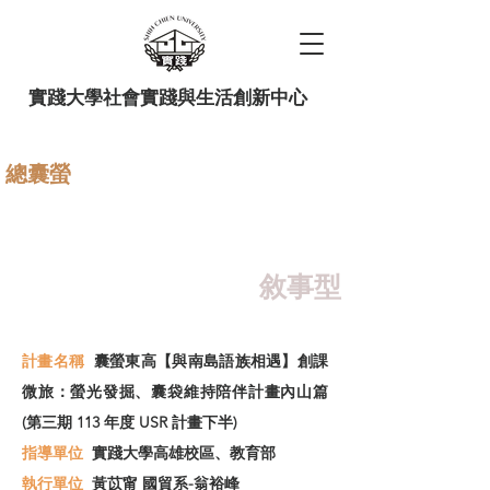
實踐大學社會實踐與生活創新中心
總囊螢
國際連結 Project Lakbay：
Trolley, Ｇood Food Farm
& 台
菲「廊道」
敘事型
計畫名稱
囊螢東高【與南島語族相遇】創課
微旅：螢光發掘、囊袋維持陪伴計畫內山篇
(第三期 113 年度 USR 計畫下半)
指導單位
實踐大學高雄校區、教育部
​執行單位
黃苡甯 國貿系-翁裕峰