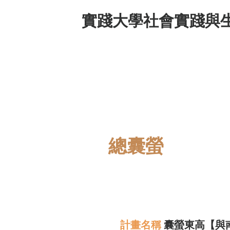
實踐大學社會實踐與
【
Co
總囊螢
計畫名稱
囊螢東高【與