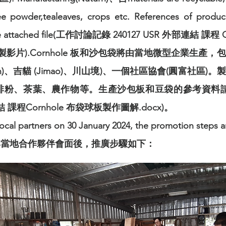
ee powder,tealeaves, crops etc. References of produ
esee attached file(工作討論記錄 240127 USR 外部連結 
縫製影片).Cornhole 板和沙包袋將由當地微型企業生
urn)、吉貓 (Jimao)、川山境)、一個社區協會(圓富社
啡粉、茶葉、農作物等。生產沙包板和豆袋的參考資料請
連結 課程Cornhole 布袋球板製作圖解.docx)。
local partners on 30 January 2024, the promotion steps a
30 日與當地合作夥伴會面後，推廣步驟如下：