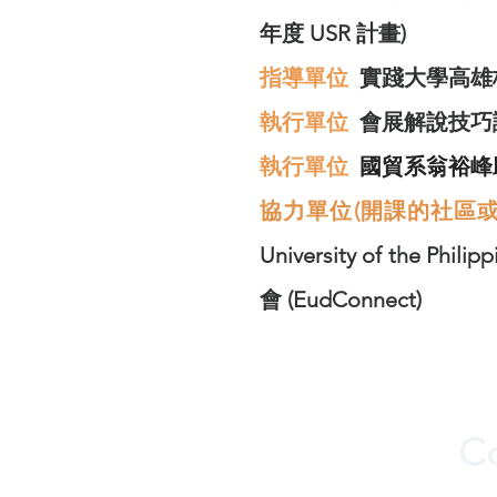
年度 USR 計畫)
指導單位
實踐大學高雄
​執行單位
會展解說技巧課
執行單位
國貿系翁裕峰
協力單位(開課的社區
University of the
會 (EudConnect)
Co