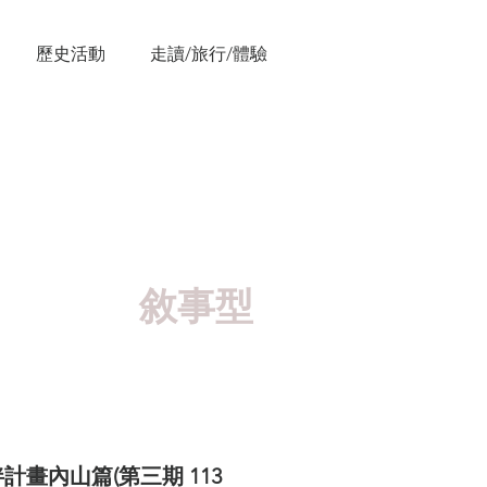
歷史活動
走讀/旅行/體驗
lan
】
敘事型
伴計
畫內山篇(第三期 113