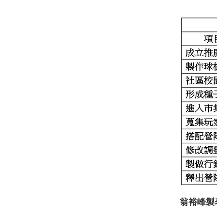
翁裕峰製表：