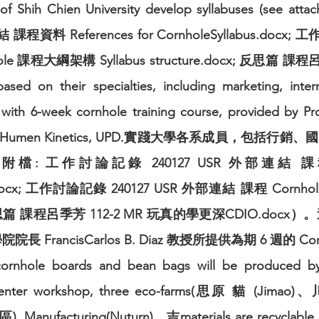
s of Shih Chien University develop syllabuses (see
 課程資料 References for CornholeSyllabus.docx;
e 課程大綱架構 Syllabus structure.docx; 反思篇 課
d on their specialties, including marketing, intern
with 6-week cornhole training course, provided by Prof
ege of Humen Kinetics, UPD.實踐大學各系成員，
 工作討論記錄 240127 USR 外部連結 課程資料 
us.docx; 工作討論記錄 240127 USR 外部連結 課程 Cornh
cx; 反思篇 課程呂季芳 112-2 MR 玩真的學更深CDIO.d
 FrancisCarlos B. Diaz 教授所提供為期 6 週的 C
cornhole boards and bean bags will be produced by 
rpenter workshop, three eco-farms(思原 貓 (Jimao
. Manufacturing(Nuturn)、吉materials are recyclable, 