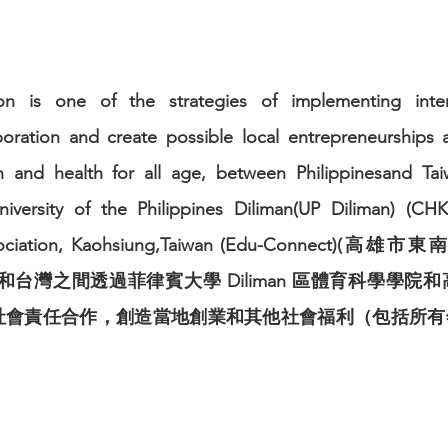
n is one of the strategies of implementing interna
aboration and create possible local entrepreneurships 
n and health for all age, between Philippinesand Ta
niversity of the Philippines Diliman(UP Diliman) (
 Association, Kaohsiung,Taiwan (Edu-Connec
菲律賓和台灣之間透過菲律賓大學 Diliman 區體育科學
社會責任合作，創造當地創業和其他社會福利（包括所有