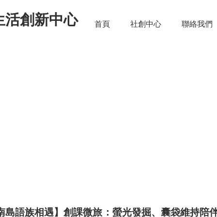
生活創新中心
首頁
社創中心
聯絡我們
rnhole Promotion Drafted P
南島語族相遇】創課微旅：螢光發掘、囊袋維持陪