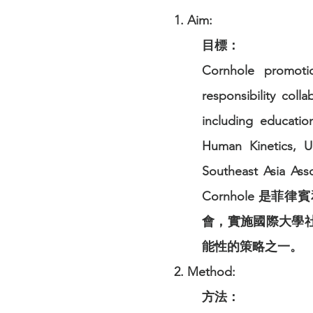
1. Aim:
目標：
Cornhole promotio
responsibility coll
including educatio
Human Kinetics, U
Southeast Asia
Cornhole 是
會，實施國際大學
能性的策略之一。
2. Method:
方法：