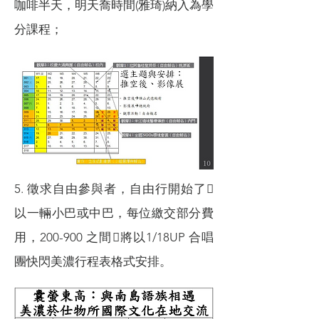
咖啡半天，明天喬時間(雅琦)納入為學
分課程；
5. 徵求自由參與者，自由行開始了
以一輛小巴或中巴，每位繳交部分費
用，200-900 之間將以1/18UP 合唱
團快閃美濃行程表格式安排。