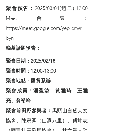
聚會預告：
2025/03/04(週二) 12:00
Meet 會議：
https://meet.google.com/yep-cnwr-
byn
晚茶話題預告：
聚會日期：2025/02/18
聚會時間：12:00-13:00
聚會地點：國貿系辦
聚會成員：潘盈汝、黃雅琦、王雅
亮、翁裕峰
聚會前田野參與者：
馬頭山自然人文
協會、陳宗卿（山澗八里）、傅坤志
（圓富社區發展協會）、林文舜＋陳