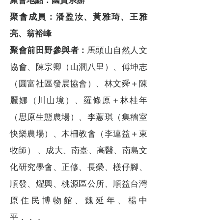
聚會地點：國貿系辦
聚會成員：潘盈汝、黃雅琦、王雅
亮、翁裕峰
聚會前田野參與者：
馬頭山自然人文
協會、陳宗卿（山澗八里）、傅坤志
（圓富社區發展協會）、林文舜＋陳
麗娜（川山境）、羅條原＋林桂年
（思原生態農場）、李蕙琪（集穡室
快樂農場）、木柵教會（李連益＋東
牧師） 、成大、南臺、高醫、南島文
化研究學會、正修、長榮、檨仔腳、
順發、燿興、桃源區公所、順益台灣
原住民博物館、魏延年、楊中
平．．．