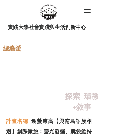
實踐大學社會實踐與生活創新中心
總囊螢
教師社群 來碗茶系列 114 上
半 002：在地需求媒合地圖
規劃
探索+環教
+敘事
計畫名稱
囊螢東高【與南島語族相
遇】創課微旅：螢光發掘、囊袋維持