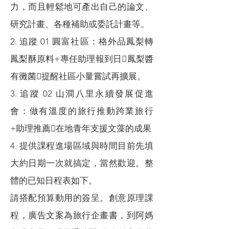
力，而且輕鬆地可產出自己的論文、
研究計畫、各種補助或委託計畫等。
2. 追蹤 01 圓富社區：格外品鳳梨轉
鳳梨酥原料+專任助理報到日鳳梨醬
有黴菌提醒社區小量嘗試再擴展。
3. 追蹤 02 山澗八里永續發展促進
會：做有溫度的旅行推動跨業旅行
+助理推薦在地青年支援文藻的成果
4. 提供課程進場區域與時間目前先填
大約日期一次就搞定，當然歡迎。整
體的已知日程表如下。
請搭配預算動用的簽呈。創意原理課
程，廣告文案為旅行企畫書，到阿媽