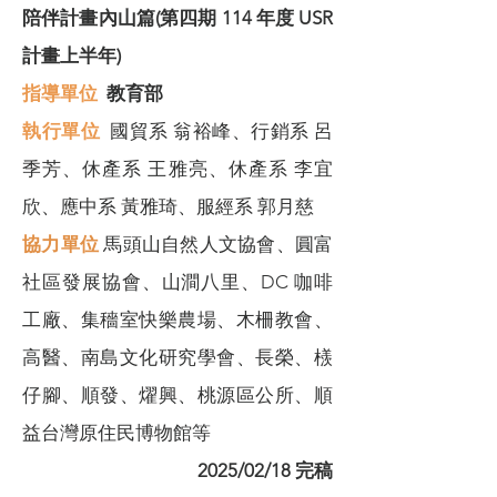
陪伴計畫內山篇(第四期 114 年度 USR
計畫上半年)
指導單位
教育部
​執行單位
國貿系 翁裕峰、行銷系 呂
季芳、休產系 王雅亮、休產系 李宜
欣、應中系 黃雅琦、服經系 郭月慈
協力單位
馬頭山自然人文協會、圓富
社區發展協會、山澗八里、DC 咖啡
工廠、集穡室快樂農場、木柵教會、
高醫、南島文化研究學會、長榮、檨
仔腳、順發、燿興、桃源區公所、順
益台灣原住民博物館等
2025/02/18 完稿