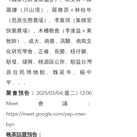
麗娜（川山境）、羅條原＋林桂年
（思原生態農場）、李蕙琪（集穡室
快樂農場）、木柵教會（李連益＋東
牧師） 、成大、南臺、高醫、南島文
化研究學會、正修、長榮、檨仔腳、
順發、燿興、桃源區公所、順益台灣
原住民博物館、魏延年、楊中
平．．．
聚會預告：
2025/03/04(週二) 12:00
Meet 會議：
https://meet.google.com/yep-cnwr-
byn
晚茶話題預告：