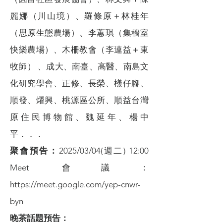
麗娜（川山境）、羅條原＋林桂年
（思原生態農場）、李蕙琪（集穡室
快樂農場）、木柵教會（李連益＋東
牧師） 、成大、南臺、高醫、南島文
化研究學會、正修、長榮、檨仔腳、
順發、燿興、桃源區公所、順益台灣
原住民博物館、魏延年、楊中
平．．．
聚會預告：
2025/03/04(週二) 12:00
Meet 會議：
https://meet.google.com/yep-cnwr-
byn
晚茶話題預告：