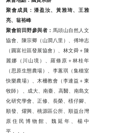
聚會地點：國貿系辦
聚會成員：潘盈汝、黃雅琦、王雅
亮、翁裕峰
聚會前田野參與者：
馬頭山自然人文
協會、陳宗卿（山澗八里）、傅坤志
（圓富社區發展協會）、林文舜＋陳
麗娜（川山境）、羅條原＋林桂年
（思原生態農場）、李蕙琪（集穡室
快樂農場）、木柵教會（李連益＋東
牧師） 、成大、南臺、高醫、南島文
化研究學會、正修、長榮、檨仔腳、
順發、燿興、桃源區公所、順益台灣
原住民博物館、魏延年、楊中
平．．．