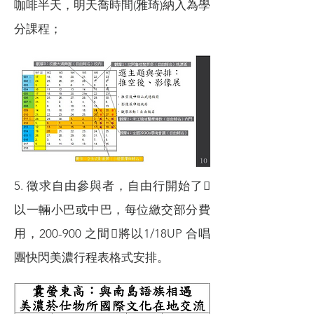
咖啡半天，明天喬時間(雅琦)納入為學
分課程；
5. 徵求自由參與者，自由行開始了
以一輛小巴或中巴，每位繳交部分費
用，200-900 之間將以1/18UP 合唱
團快閃美濃行程表格式安排。