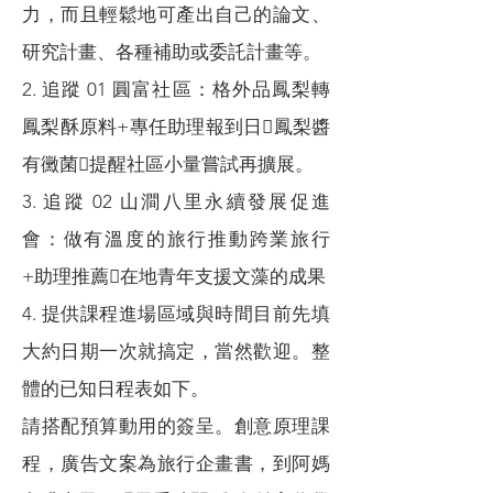
力，而且輕鬆地可產出自己的論文、
研究計畫、各種補助或委託計畫等。
2. 追蹤 01 圓富社區：格外品鳳梨轉
鳳梨酥原料+專任助理報到日鳳梨醬
有黴菌提醒社區小量嘗試再擴展。
3. 追蹤 02 山澗八里永續發展促進
會：做有溫度的旅行推動跨業旅行
+助理推薦在地青年支援文藻的成果
4. 提供課程進場區域與時間目前先填
大約日期一次就搞定，當然歡迎。整
體的已知日程表如下。
請搭配預算動用的簽呈。創意原理課
程，廣告文案為旅行企畫書，到阿媽