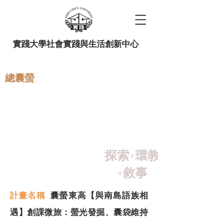
實踐大學社會實踐與生活創新中心
總囊螢
教師社群 來碗茶系列 114 上
半 002：在地需求媒合地圖
規劃
探索+環教
+敘事
計畫名稱
囊螢東高【與南島語族相
遇】創課微旅：螢光發掘、囊袋維持