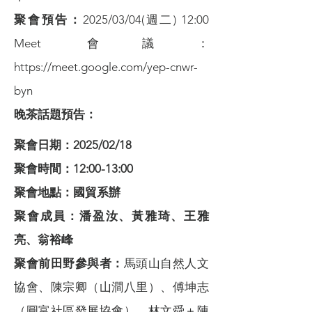
聚會預告：
2025/03/04(週二) 12:00
Meet 會議：
https://meet.google.com/yep-cnwr-
byn
晚茶話題預告：
聚會日期：2025/02/18
聚會時間：12:00-13:00
聚會地點：國貿系辦
聚會成員：潘盈汝、黃雅琦、王雅
亮、翁裕峰
聚會前田野參與者：
馬頭山自然人文
協會、陳宗卿（山澗八里）、傅坤志
（圓富社區發展協會）、林文舜＋陳