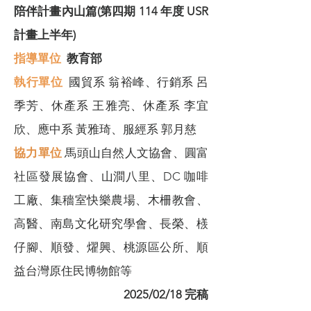
陪伴計畫內山篇(第四期 114 年度 USR
計畫上半年)
指導單位
教育部
​執行單位
國貿系 翁裕峰、行銷系 呂
季芳、休產系 王雅亮、休產系 李宜
欣、應中系 黃雅琦、服經系 郭月慈
協力單位
馬頭山自然人文協會、圓富
社區發展協會、山澗八里、DC 咖啡
工廠、集穡室快樂農場、木柵教會、
高醫、南島文化研究學會、長榮、檨
仔腳、順發、燿興、桃源區公所、順
益台灣原住民博物館等
2025/02/18 完稿