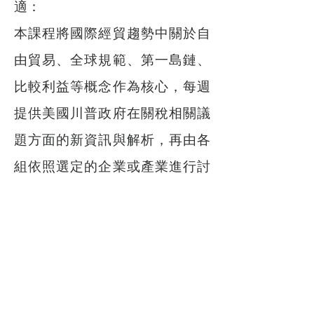
適：
本課程將國際經貿趨勢中關於自
由貿易、全球規範、第一島鏈、
比較利益等概念作為核心，每週
提供美國川普政府在關稅相關議
題方面的新資訊與解析，再由各
組依照選定的企業或產業進行討
論與因應的決策，經過兩個月的
資料累積，做成最後的決策方
案，並轉化成案例故事。同學們
對這些材料與進行的四階段模
式，皆表示合適，前三個階段表