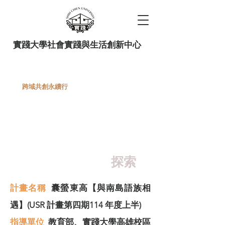
實踐大學社會實踐與生活創新中心
跨域共創永續行
114上半年
國際經貿趨勢中
川普連續劇與我的企業
探索
計畫名稱
囊螢東高【與南島語族相
遇】(USR 計畫第四期114 年度上半)
指導單位
教育部、實踐大學高雄校區