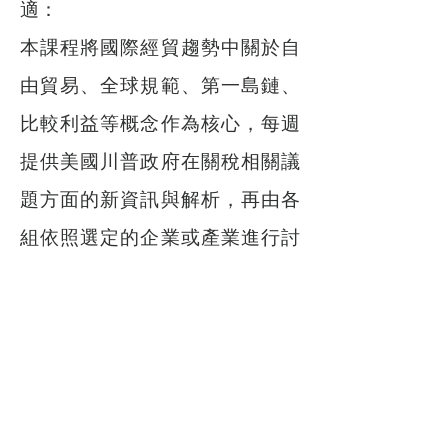
適：
本課程將國際經貿趨勢中關於自
由貿易、全球規範、第一島鏈、
比較利益等概念作為核心，每週
提供美國川普政府在關稅相關議
題方面的新資訊與解析，再由各
組依照選定的企業或產業進行討
論與因應的決策，經過兩個月的
資料累積，做成最後的決策方
案，並轉化成案例故事。同學們
對這些材料與進行的四階段模
式，皆表示合適，前三個階段表