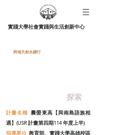
實踐大學社會實踐與生活創新中心
跨域共創永續行
114上半年
國際經貿趨勢中
川普連續劇與我的企業
探索
計畫名稱
囊螢東高【與南島語族相
遇】(USR 計畫第四期114 年度上半)
指導單位
教育部、實踐大學高雄校區