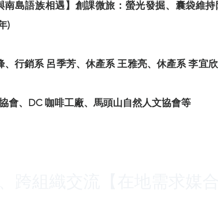
與南島語族相遇】創課微旅：螢光發掘、囊袋維持
年)
峰、行銷系 呂季芳、休產系 王雅亮、休產系 李宜
協會、DC 咖啡工廠、馬頭山自然人文協會等
、跨組織交流【在地需求媒