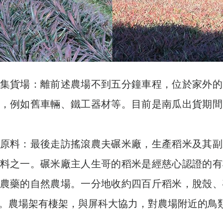
鳳梨集貨場：離前述農場不到五分鐘車程，位於家外
，例如舊車輛、鐵工器材等。目前是南瓜出貨期間
酥皮原料：最後走訪搖滾農夫碾米廠，生產稻米及其
料之一。碾米廠主人生哥的稻米是經慈心認證的有
農藥的自然農場。一分地收約四百斤稻米，脫殼、
。農場架有棲架，與屏科大協力，對農場附近的鳥