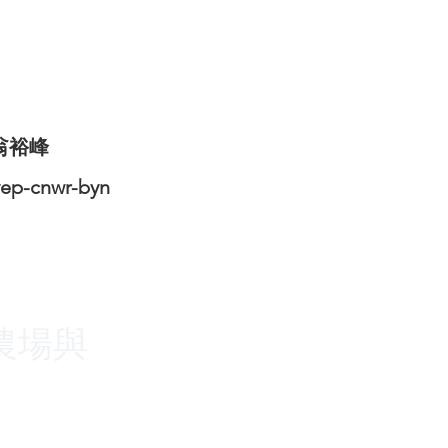
翁裕峰
yep-cnwr-byn
農場與