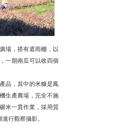
的廣場，搭有遮雨棚，以
，一期南瓜可以收四個
副產品，其中的米糠是鳳
機生產農場，完全不施
碾米一貫作業，採用質
類進行觀察攝影。