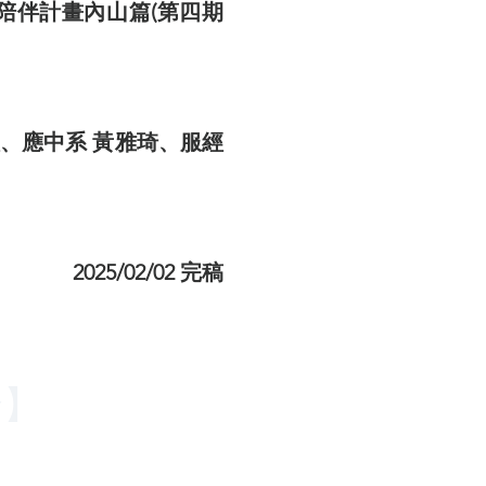
陪伴計畫內山篇(第四期
欣、應中系 黃雅琦、服經
2025/02/02 完稿
合】