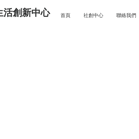
生活創新中心
首頁
社創中心
聯絡我們
教師社群 來碗茶系列 114 上
001：在地需求媒合之旅