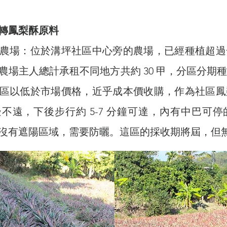
轉鳳梨酥原料
鳳梨農場：位於溝坪社區中心旁的農場，已經種植超
農場主人總計承租不同地方共約 30 甲，分區分期
區以低於市場價格，近乎成本價收購，作為社區鳳
不遠，下後步行約 5-7 分鐘可達，內有中巴可
沒有遮陽區域，需要防曬。這區的採收期將屆，但