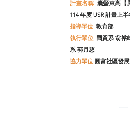
計畫名稱
囊螢東高【
114 年度 USR 計畫上半
指導單位
教育部
​執行單位
國貿系 翁裕
系 郭月慈
協力單位
圓富社區發展
一