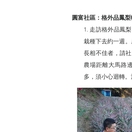
圓富社區：格外品鳳梨
1. 走訪格外品
栽種下去約一週。
長相不佳者，請社
農場距離大馬路邊
多，須小心迴轉。