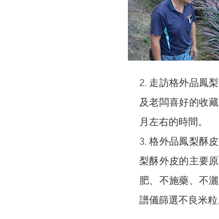
2. 走訪格外品
及老闆喜好的收藏
月左右的時間。
3. 格外品鳳梨
梨酥外皮的主要原
肥、不施藥、不灑
譜儀篩選不良米粒