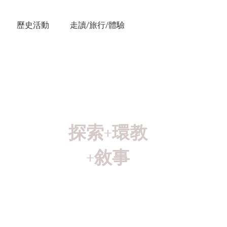
歷史活動
走讀/旅行/體驗
半
探索+環教
+敘事