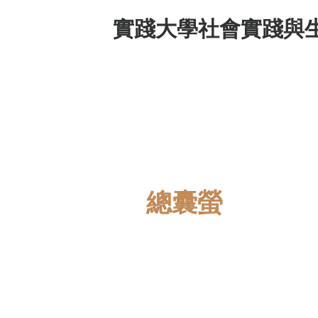
實踐大學社會實踐與
總囊螢