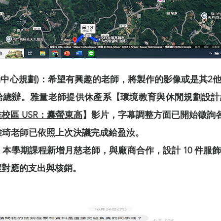
推動中心規劃)：希望有興趣的老師，將製作的影像或是其2
給總辦。雅量老師提供休產系【環境教育與休閒規劃設計
校區 USR：囊螢東高
】影片，字幕調整方面已開始徵詢各
：雅琦老師已依照上次決議完成給盈汝。
增：本學期課程新增月慈老師，與廠商合作，設計 10 件
程對應的支出與核銷。