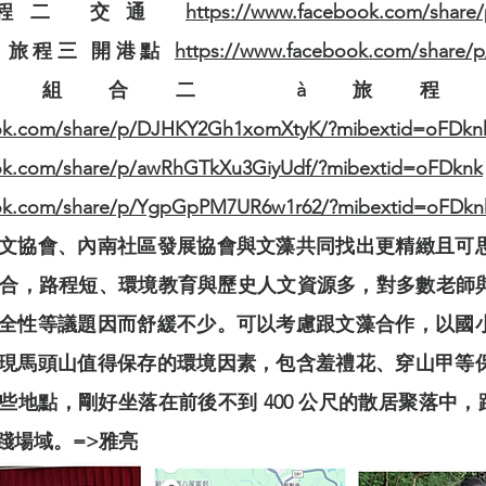
旅程二 交通
https://www.facebook.com/share
 旅程三 開港點
https://www.facebook.com/share
；組合二 à旅程
ook.com/share/p/DJHKY2Gh1xomXtyK/?mibextid=oFDkn
ok.com/share/p/awRhGTkXu3GiyUdf/?mibextid=oFDknk
ook.com/share/p/YgpGpPM7UR6w1r62/?mibextid=oFDkn
文協會、內南社區發展協會與文藻共同找出更精緻且可
程結合，路程短、環境教育與歷史人文資源多，對多數老師
全性等議題因而舒緩不少。可以考慮跟文藻合作，以國
現馬頭山值得保存的環境因素，包含羞禮花、穿山甲等
些地點，剛好坐落在前後不到 400 公尺的散居聚落中，
踐場域。=>雅亮