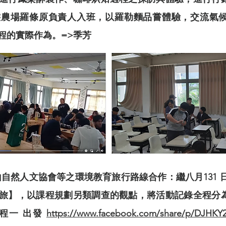
態農場羅條原負責人入班，以羅勒麵品嘗體驗，交流氣
程的實際作為。=>季芳
自然人文協會等之環境教育旅行路線合作：繼八月131 日(六)8
旅】，以課程規劃另類調查的觀點，將活動記錄全程分
旅程一 出發
https://www.facebook.com/share/p/DJHKY