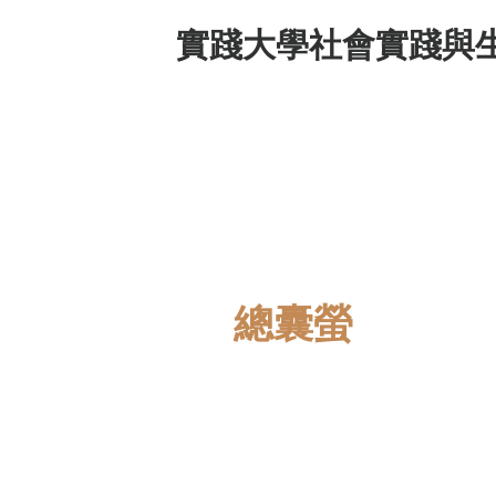
實踐大學社會實踐與
教師
總囊螢