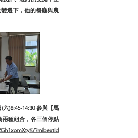
候變遷下，他的餐廳與農
:45-14:30 參與【馬
為兩種組合，各三個停點
2Gh1xomXtyK/?mibextid