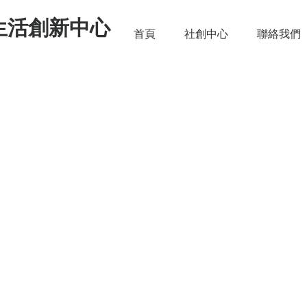
生活創新中心
首頁
社創中心
聯絡我們
社群 來碗茶系列 113 下半 
課程研究與商轉模式進展