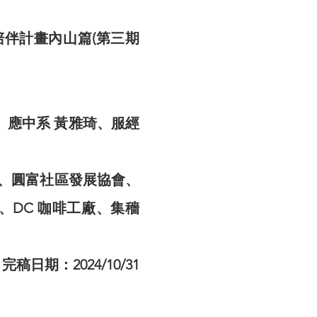
伴計畫內山篇(第三期
、應中系 黃雅琦、服經
畫、圓富社區發展協會、
DC 咖啡工廠、集穡
完稿日期：2024/10/31