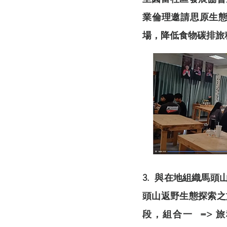
業倫理邀請思原生
場，降低食物碳排旅
3. 與在地組織馬頭山
頭山返野生態探索之
段，組合一 => 