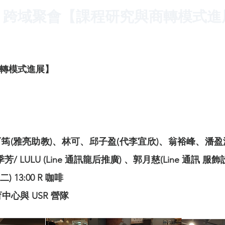
、跨域聚會【課程研究與商轉模式進
轉模式進展】
筠(雅亮助教)、林可、邱子盈(代李宜欣)、翁裕峰、潘盈汝
 LULU (Line 通訊龍后推廣) 、郭月慈(Line 通訊 服飾
) 13:00 R 咖啡
心與 USR 營隊