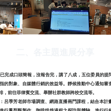
二、各主題進展分享
期申請：已完成口頭簡報，沒報告完，講了八成，五位委員的
指的對象、自媒體行銷的效益等。靜候推動中心通知審
排，前往菲律賓交流、舉辦社群教師跨校交流等。
：呂季芳老師市場調查、網路直播兩門課程，結合本計畫與 Ilin
進行鳳梨酥製作、咖啡烘焙過程之探訪與體驗，進行行