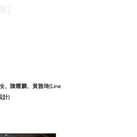
展】
、陳耀麟、黃雅琦(Line
設計)