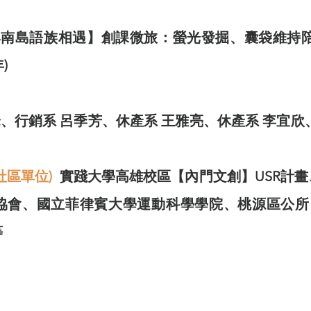
南島語族相遇】創課微旅：螢光發掘、囊袋維持陪
)
峰、行銷系 呂季芳、休產系 王雅亮、休產系 李宜欣
社區單位)
實踐大學高雄校區【內門文創】USR計
協會、國立菲律賓大學運動科學學院、桃源區公所、
等