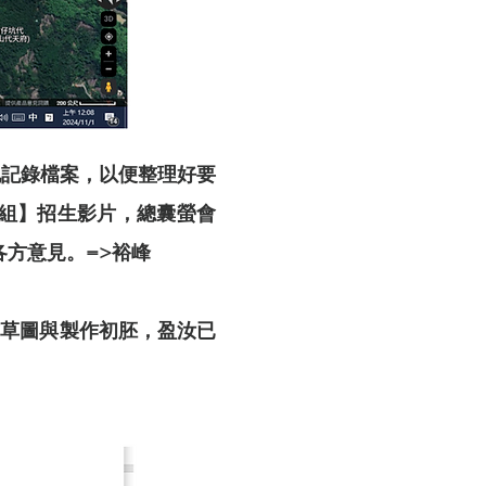
他記錄檔案，以便整理好要
組】招生影片，總囊螢會
方意見。=>裕峰
服飾草圖與製作初胚，盈汝已