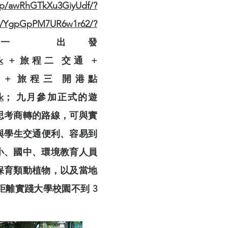
/p/awRhGTkXu3GiyUdf/?
/p/YgpGpPM7UR6w1r62/?
一 出發
k
+ 旅程二 交通 +
+ 旅程三 開港點
k
； 九月參加正式的遊
思考商轉的路線，可與實
與學生交通便利、容易到
小、國中、環境教育人員
保育類動植物，以及當地
距離實踐大學校園不到 3