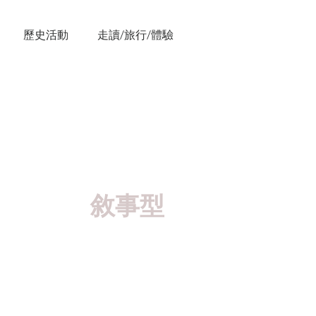
歷史活動
走讀/旅行/體驗
004：
敘事型