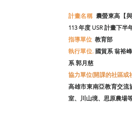
計畫名稱
囊螢東高【與
113 年度 USR 計畫下半年
指導單位
教育部
​執行單位.
國貿系 翁裕
系 郭月慈
協力單位(開課的社區或
高雄市東南亞教育交流
室、川山境、思原農場